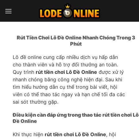
Bỏ
qua
nội
dung
Rút Tiền Chơi Lô Đề Online Nhanh Chóng Trong 3
Phút
Lô đề online
cung cấp nhiều dịch vụ hấp dẫn
cho thành viên và hỗ trợ đổi thưởng an toàn.
Quy trình
rút tiền chơi Lô Đề Online
được xử lý
nhanh chóng bằng công nghệ hiện đại. Sau khi
tìm hiểu hướng dẫn cụ thể trong bài viết, hội
viên có thể thao tác ngay và hạn chế tối đa các
sai sót thường gặp.
Điều kiện cần đáp ứng trong thao tác rút tiền chơi Lô
Đề Online
Khi thực hiện
rút tiền chơi Lô Đề Online
, hội