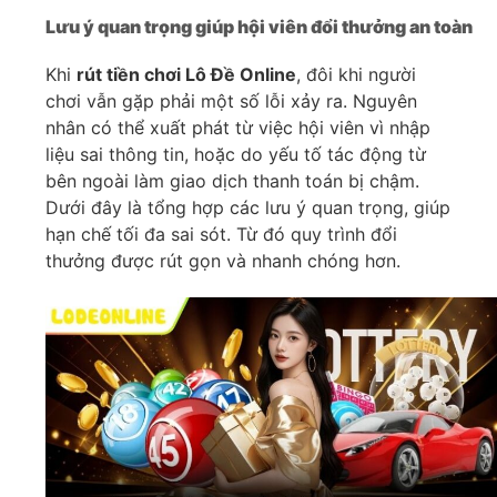
Lưu ý quan trọng giúp hội viên đổi thưởng an toàn
Khi
rút tiền chơi Lô Đề Online
, đôi khi người
chơi vẫn gặp phải một số lỗi xảy ra. Nguyên
nhân có thể xuất phát từ việc hội viên vì nhập
liệu sai thông tin, hoặc do yếu tố tác động từ
bên ngoài làm giao dịch thanh toán bị chậm.
Dưới đây là tổng hợp các lưu ý quan trọng, giúp
hạn chế tối đa sai sót. Từ đó quy trình đổi
thưởng được rút gọn và nhanh chóng hơn.