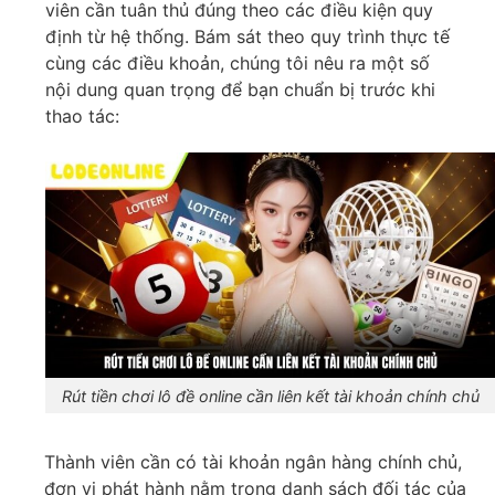
viên cần tuân thủ đúng theo các điều kiện quy
định từ hệ thống. Bám sát theo quy trình thực tế
cùng các điều khoản, chúng tôi nêu ra một số
nội dung quan trọng để bạn chuẩn bị trước khi
thao tác:
Rút tiền chơi lô đề online cần liên kết tài khoản chính chủ
Thành viên cần có tài khoản ngân hàng chính chủ,
đơn vị phát hành nằm trong danh sách đối tác của