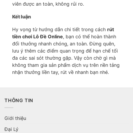
viên được an toàn, không rủi ro.
Kết luận
Hy vọng từ hướng dẫn chi tiết trong cách
rút
tiền chơi Lô Đề Online
, bạn có thể hoàn thành
đổi thưởng nhanh chóng, an toàn. Đừng quên,
lưu ý thêm các điểm quan trọng để hạn chế tối
đa các sai sót thường gặp. Vậy còn chờ gì mà
không tham gia sản phẩm dịch vụ trên nền tảng
nhận thưởng liền tay, rút về nhanh bạn nhé.
THÔNG TIN
Giới thiệu
Đại Lý